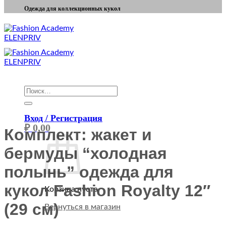
Одежда для коллекционных кукол
Искать:
Вход / Регистрация
₽
0,00
Комплект: жакет и
бермуды “холодная
полынь” одежда для
кукол Fashion Royalty 12″
Корзина пуста.
(29 см)
Вернуться в магазин