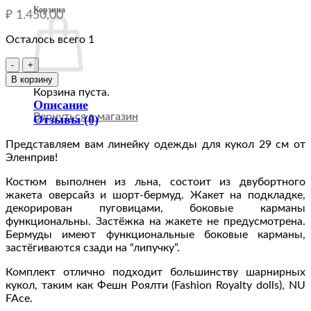
Корзина
₽
1.450,00
Осталось всего 1
Количество
товара
В корзину
Комплект:
Корзина пуста.
жакет
Описание
и
Вернуться в магазин
Отзывы (0)
бермуды
"холодная
Представляем вам линейку одежды для кукол 29 см от
полынь"
Эленприв!
одежда
Костюм выполнен из льна, состоит из двубортного
для
жакета оверсайз и шорт-бермуд. Жакет на подкладке,
кукол
декорирован пуговицами, боковые карманы
Fashion
функциональны. Застёжка на жакете не предусмотрена.
Royalty
Бермуды имеют функциональные боковые карманы,
12"
застёгиваются сзади на “липучку”.
(29
см)
Комплект отлично подходит большинству шарнирных
кукол, таким как Фешн Роялти (Fashion Royalty dolls), NU
FAce.