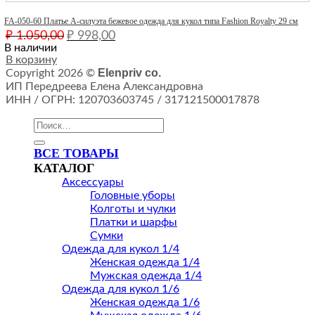
Quick View
FA-050-60 Платье А-силуэта бежевое одежда для кукол типа Fashion Royalty 29 см
Первоначальная
Текущая
₽
1.050,00
₽
998,00
цена
цена:
В наличии
составляла
В корзину
₽ 998,00.
Elenpriv co.
Copyright 2026 ©
₽ 1.050,00.
ИП Передреева Елена Александровна
ИНН / ОГРН: 120703603745 / 317121500017878
Искать:
ВСЕ ТОВАРЫ
КАТАЛОГ
Аксессуары
Головные уборы
Колготы и чулки
Платки и шарфы
Сумки
Одежда для кукол 1/4
Женская одежда 1/4
Мужская одежда 1/4
Одежда для кукол 1/6
Женская одежда 1/6