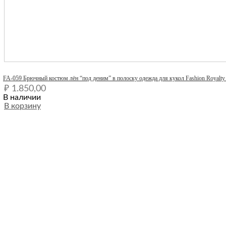
Quick View
FA-059 Брючный костюм лён “под деним” в полоску одежда для кукол Fashion Royalty 
₽
1.850,00
В наличии
В корзину