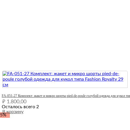
Quick View
FA-051-27 Комплект: жакет и микро шорты pied-de-poule голубой одежда для кукол тип
₽
1.800,00
Осталось всего 2
В корзину
-5%