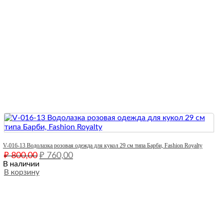
Quick View
V-016-13 Водолазка розовая одежда для кукол 29 см типа Барби, Fashion Royalty
Первоначальная
Текущая
₽
800,00
₽
760,00
цена
цена:
В наличии
составляла
В корзину
₽ 760,00.
₽ 800,00.