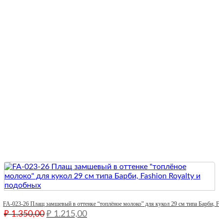
Quick View
FA-023-26 Плащ замшевый в оттенке “топлёное молоко” для кукол 29 см типа Барби, F
Первоначальная
Текущая
₽
1.350,00
₽
1.215,00