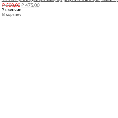
Первоначальная
Текущая
₽
500,00
₽
475,00
цена
цена:
В наличии
составляла
В корзину
₽ 475,00.
₽ 500,00.