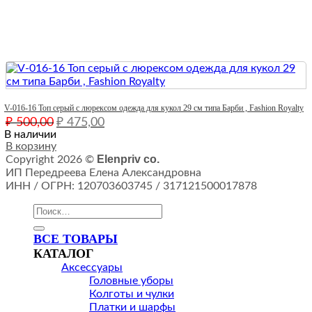
Quick View
V-016-16 Топ серый с люрексом одежда для кукол 29 см типа Барби , Fashion Royalty
Первоначальная
Текущая
₽
500,00
₽
475,00
цена
цена:
В наличии
составляла
В корзину
₽ 475,00.
Elenpriv co.
Copyright 2026 ©
₽ 500,00.
ИП Передреева Елена Александровна
ИНН / ОГРН: 120703603745 / 317121500017878
Искать:
ВСЕ ТОВАРЫ
КАТАЛОГ
Аксессуары
Головные уборы
Колготы и чулки
Платки и шарфы