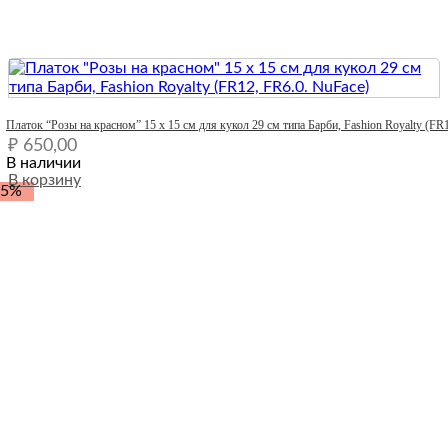
Quick View
Платок “Розы на красном” 15 х 15 см для кукол 29 см типа Барби, Fashion Royalty (FR
₽
650,00
В наличии
В корзину
-5%