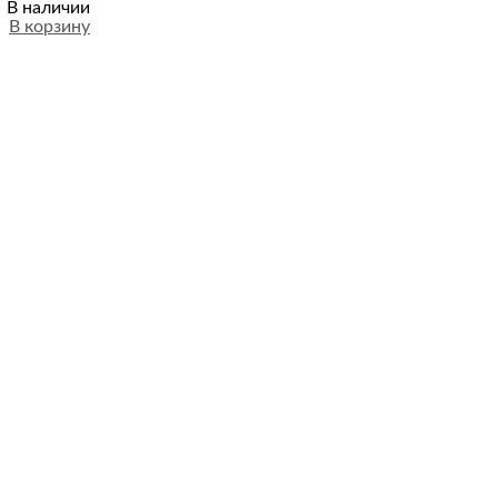
цена
цена:
В наличии
составляла
В корзину
₽ 1.215,00.
₽ 1.350,00.