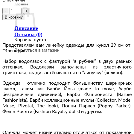
Корзина
Количество
товара
В корзину
FA-
016-
Описание
18
Отзывы (0)
Набор
Корзина пуста.
водолазок
Представляем вам линейку одежды для кукол 29 см от
в
Вернуться в магазин
“Эленприв”!
оттенке
Набор водолазок с фактурой “в рубчик” в двух разных
серый
оттенках. Водолазки выполнены из эластичного
и
трикотажа, сзади застёгиваются на “липучку” (велкро).
светло-
серый
Одежда отлично подходит большинству шарнирных
меланж
кукол, таким как Барби Йога (made to move, барби
для
безграничные движения), Барби Фашиониста (Barbie
кукол
Fashionista), Барби коллекционные куклы (Collector, Model
29
Muse, Pivotal, The look), Поппи Паркер (Poppy Parker),
см
Фешн Роялти (Fashion Royalty dolls) и другим.
типа
Барби
2
шт.
Одежда может незначительно отличаться от показанной