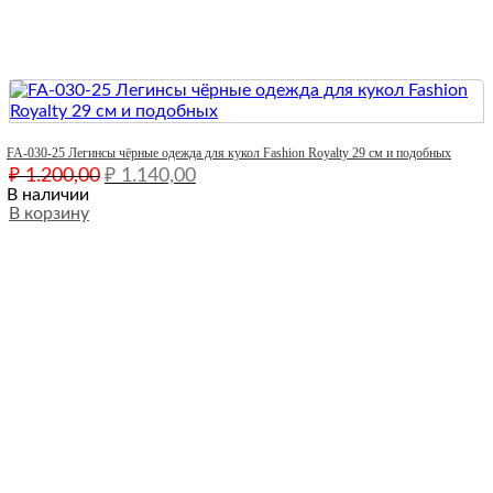
Quick View
FA-030-25 Легинсы чёрные одежда для кукол Fashion Royalty 29 см и подобных
Первоначальная
Текущая
₽
1.200,00
₽
1.140,00
цена
цена:
В наличии
составляла
В корзину
₽ 1.140,00.
₽ 1.200,00.