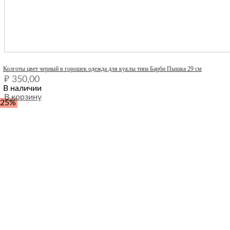
Quick View
Колготы цвет черный в горошек одежда для куклы типа Барби Пышка 29 см
₽
350,00
В наличии
В корзину
-25%