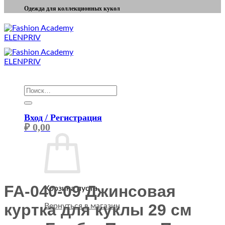
Одежда для коллекционных кукол
Искать:
Вход / Регистрация
₽
0,00
FA-040-09 Джинсовая
Корзина пуста.
куртка для куклы 29 см
Вернуться в магазин