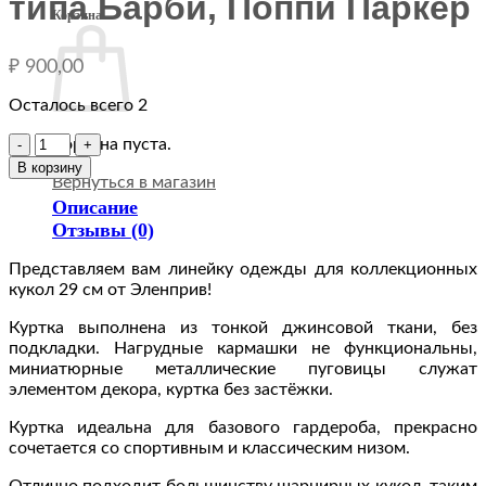
типа Барби, Поппи Паркер
Корзина
₽
900,00
Осталось всего 2
Количество
Корзина пуста.
товара
В корзину
Вернуться в магазин
FA-
040-
Описание
09
Отзывы (0)
Джинсовая
куртка
Представляем вам линейку одежды для коллекционных
для
кукол 29 см от Эленприв!
куклы
Куртка выполнена из тонкой джинсовой ткани, без
29
подкладки. Нагрудные кармашки не функциональны,
см
миниатюрные металлические пуговицы служат
типа
элементом декора, куртка без застёжки.
Барби,
Поппи
Куртка идеальна для базового гардероба, прекрасно
Паркер
сочетается со спортивным и классическим низом.
Отлично подходит большинству шарнирных кукол, таким