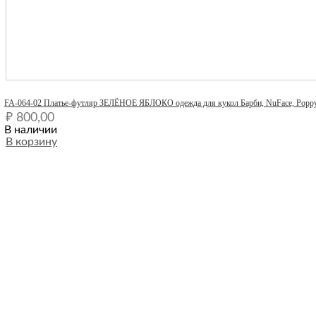
Quick View
FA-064-02 Платье-футляр ЗЕЛЁНОЕ ЯБЛОКО одежда для кукол Барби, NuFace, Poppy Par
₽
800,00
В наличии
В корзину