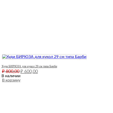
Quick View
Худи БИРЮЗА для кукол 29 см типа Барби
Первоначальная
Текущая
₽
800,00
₽
600,00
цена
цена:
В наличии
составляла
В корзину
₽ 600,00.
₽ 800,00.