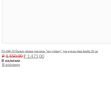
Quick View
FA-046-10 Пальто чёрное текстиль “под стёжку” для куклы типа Барби 29 см
Первоначальная
Текущая
₽
1.550,00
₽
1.473,00
цена
цена:
В наличии
составляла
В корзину
₽ 1.473,00.
₽ 1.550,00.