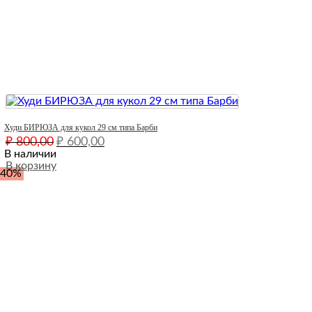
Quick View
Худи БИРЮЗА для кукол 29 см типа Барби
Первоначальная
Текущая
₽
800,00
₽
600,00
цена
цена:
В наличии
составляла
В корзину
₽ 600,00.
-40%
₽ 800,00.