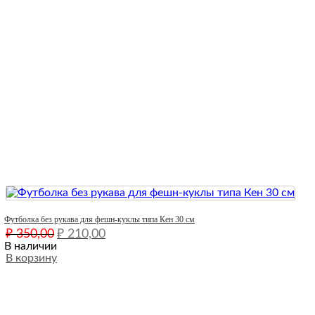
Quick View
Футболка без рукава для фешн-куклы типа Кен 30 см
Первоначальная
Текущая
₽
350,00
₽
210,00
цена
цена:
В наличии
составляла
В корзину
₽ 210,00.
₽ 350,00.