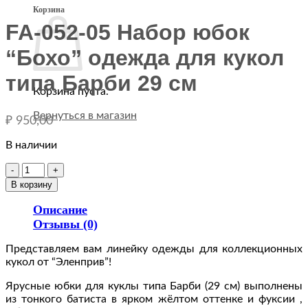
Корзина
FA-052-05 Набор юбок
“Бохо” одежда для кукол
типа Барби 29 см
Корзина пуста.
Вернуться в магазин
₽
950,00
В наличии
Количество
товара
В корзину
FA-
052-
Описание
05
Отзывы (0)
Набор
юбок
Представляем вам линейку одежды для коллекционных
"Бохо"
кукол от “Эленприв”!
одежда
Ярусные юбки для куклы типа Барби (29 см) выполнены
для
из тонкого батиста в ярком жёлтом оттенке и фуксии ,
кукол