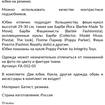
юбки на резинке.
типа
Барби
Можно использовать качестве контрастных
29
подъюбников.
см
Юбки отлично подходят большинству фешн-кукол
высотой 29-30 см, таким как Барби Йога (Barbie Made To
Move), Барби Фашиониста (Barbie Fashionista),
коллекционные куклы Барби (Collector, Model Muse,
Pivotal, The look), Поппи Паркер (Poppy Parker), Фешн
Роялти (Fashion Royalty dolls) и другим.
Юбки показаны на кукле Poppy Parker by Integrity Toys.
Одежда может незначительно отличаться от показанной
на фото по цвету и фактуре ткани.
Артикул: FA-052-05
В комплекте: Две юбки. Кукла, другая одежда, обувь и
аксессуары в комплект не входят!
Материал: Батист, резинка.
Страна изготовления: Россия
Отзывы