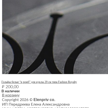
Quick View
Гольфы белые “в ромб” для куклы 29 см типа Fashion Royalty
₽
200,00
В наличии
В корзину
Elenpriv co.
Copyright 2026 ©
ИП Передреева Елена Александровна