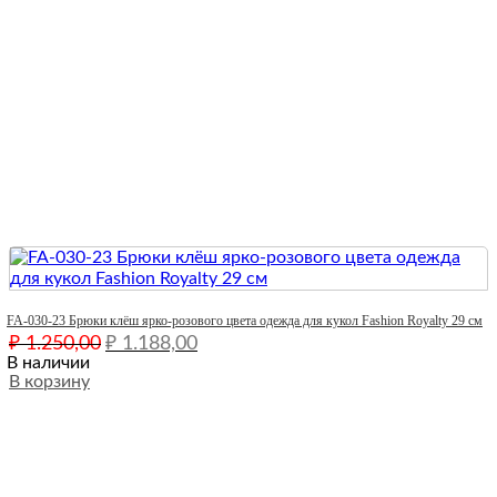
Quick View
FA-030-23 Брюки клёш ярко-розового цвета одежда для кукол Fashion Royalty 29 см
Первоначальная
Текущая
₽
1.250,00
₽
1.188,00
цена
цена:
В наличии
составляла
В корзину
₽ 1.188,00.
₽ 1.250,00.