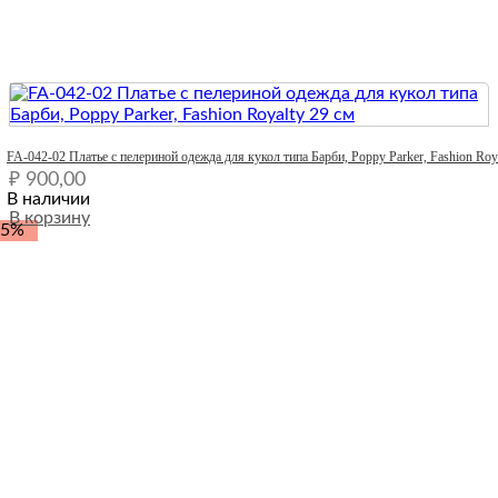
Quick View
FA-042-02 Платье с пелериной одежда для кукол типа Барби, Poppy Parker, Fashion Roy
₽
900,00
В наличии
В корзину
-5%