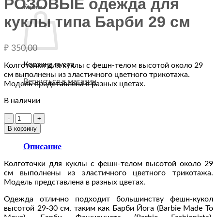
РОЗОВЫЕ одежда для
Корзина
куклы типа Барби 29 см
₽
350,00
Корзина пуста.
Колготочки для куклы с фешн-телом высотой около 29
см выполнены из эластичного цветного трикотажа.
Вернуться в магазин
Модель представлена в разных цветах.
В наличии
Количество
товара
В корзину
Колготы
для
Описание
куклы
ЯРКО-
Колготочки для куклы с фешн-телом высотой около 29
РОЗОВЫЕ
см выполнены из эластичного цветного трикотажа.
одежда
Модель представлена в разных цветах.
для
Одежда отлично подходит большинству фешн-кукол
куклы
высотой 29-30 см, таким как Барби Йога (Barbie Made To
типа