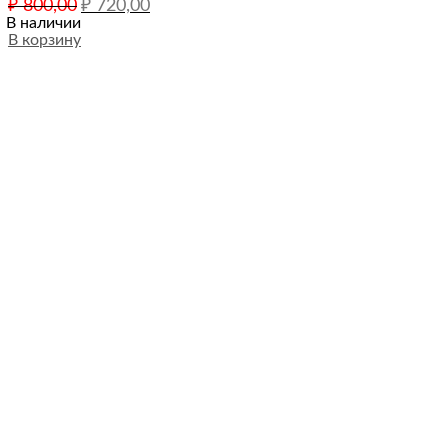
₽
800,00
₽
720,00
цена
цена:
В наличии
составляла
В корзину
₽ 720,00.
₽ 800,00.