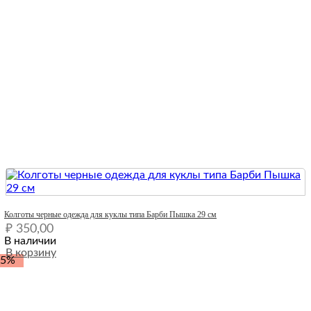
Quick View
Колготы черные одежда для куклы типа Барби Пышка 29 см
₽
350,00
В наличии
В корзину
-5%