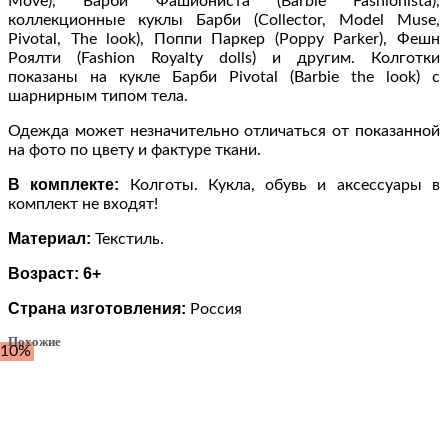
Move), Барби Фашиониста (Barbie Fashionista),
Барби
коллекционные куклы Барби (Collector, Model Muse,
29
Pivotal, The look), Поппи Паркер (Poppy Parker), Фешн
см
Роялти (Fashion Royalty dolls) и другим. Колготки
показаны на кукле Барби Pivotal (Barbie the look) с
шарнирным типом тела.
Одежда может незначительно отличаться от показанной
на фото по цвету и фактуре ткани.
В комплекте:
Колготы. Кукла, обувь и аксессуары в
комплект не входят!
Материал:
Текстиль.
Возраст: 6+
Страна изготовления:
Россия
Похожие
-10%