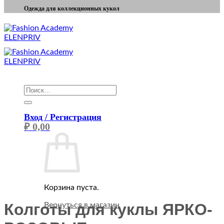
Одежда для коллекционных кукол
Искать:
Вход / Регистрация
₽
0,00
Корзина пуста.
Колготы для куклы ЯРКО-
Вернуться в магазин