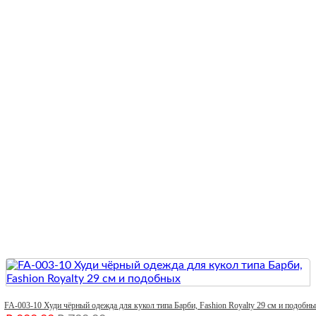
Quick View
FA-003-10 Худи чёрный одежда для кукол типа Барби, Fashion Royalty 29 см и подобн
Первоначальная
Текущая