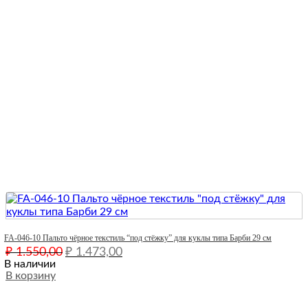
Quick View
FA-046-10 Пальто чёрное текстиль “под стёжку” для куклы типа Барби 29 см
Первоначальная
Текущая
₽
1.550,00
₽
1.473,00
цена
цена:
В наличии
составляла
В корзину
₽ 1.473,00.
₽ 1.550,00.