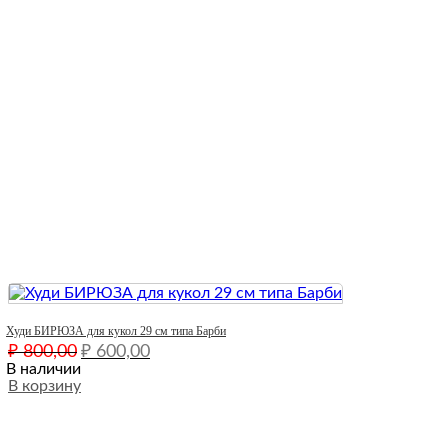
Quick View
Худи БИРЮЗА для кукол 29 см типа Барби
Первоначальная
Текущая
₽
800,00
₽
600,00
цена
цена:
В наличии
составляла
В корзину
₽ 600,00.
₽ 800,00.