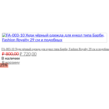
Quick View
FA-003-10 Худи чёрный одежда для кукол типа Барби, Fashion Royalty 29 см и подобн
Первоначальная
Текущая
₽
800,00
₽
720,00
цена
цена:
В наличии
составляла
В корзину
₽ 720,00.
-25%
₽ 800,00.