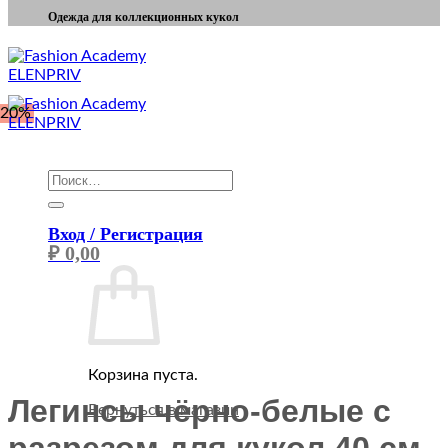
Одежда для коллекционных кукол
-20%
Искать:
Вход / Регистрация
₽
0,00
Корзина пуста.
Легинсы чёрно-белые с
Вернуться в магазин