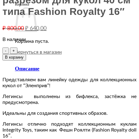
разрезом для кукол 40 см
Корзина
типа Fashion Royalty 16″
Первоначальная
Текущая
₽
800,00
₽
640,00
цена
цена:
составляла
В наличии
₽ 640,00.
Корзина пуста.
₽ 800,00.
Количество
Вернуться в магазин
товара
В корзину
Легинсы
чёрно-
Описание
белые
с
Представляем вам линейку одежды для коллекционных
разрезом
кукол от “Эленприв”!
для
Легинсы выполнены из бифлекса, застёжка не
кукол
предусмотрена.
40
см
Идеальны для создания спортивных образов.
типа
Fashion
Легинсы отлично подходят коллекционным куклам
Royalty
Integrity Toys, таким как Фешн Роялти (Fashion Royalty doll
16"
16″.