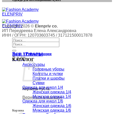
Одежда для коллекционных кукол
Copyright 2026 ©
Elenpriv co.
ИП Передреева Елена Александровна
ИНН / ОГРН: 120703603745 / 317121500017878
Искать:
Искать:
Вход / Регистрация
ВСЕ ТОВАРЫ
₽
0,00
КАТАЛОГ
Аксессуары
Головные уборы
Колготы и чулки
Платки и шарфы
Сумки
Одежда для кукол 1/4
Корзина пуста.
Женская одежда 1/4
Мужская одежда 1/4
Вернуться в магазин
Одежда для кукол 1/6
Женская одежда 1/6
Мужская одежда 1/6
Корзина