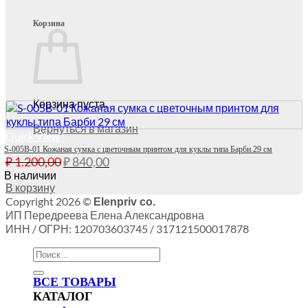
Корзина
Корзина пуста.
Вернуться в магазин
Quick View
S-005B-01 Кожаная сумка с цветочным принтом для куклы типа Барби 29 см
Первоначальная
Текущая
₽
1.200,00
₽
840,00
цена
цена:
В наличии
составляла
В корзину
₽ 840,00.
Copyright 2026 ©
₽ 1.200,00.
Elenpriv co.
ИП Передреева Елена Александровна
ИНН / ОГРН: 120703603745 / 317121500017878
Искать:
ВСЕ ТОВАРЫ
КАТАЛОГ