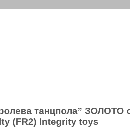
оролева танцпола” ЗОЛОТО о
y (FR2) Integrity toys