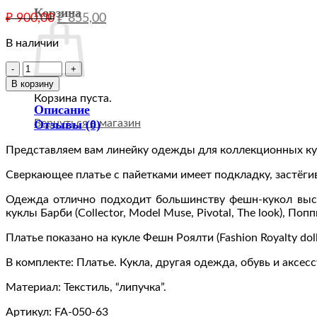
Корзина
Первоначальная
Текущая
₽
900,00
₽
855,00
цена
цена:
составляла
В наличии
₽ 855,00.
₽ 900,00.
Количество
товара
В корзину
FA-
Корзина пуста.
050-
Описание
63
Отзывы (0)
Вернуться в магазин
Платье
мини
Представляем вам линейку одежды для коллекционных кук
"Королева
Сверкающее платье с пайетками имеет подкладку, застёгива
танцпола"
ЗОЛОТО
Одежда отлично подходит большинству фешн-кукол высото
одежда
куклы Барби (Collector, Model Muse, Pivotal, The look), Поп
для
кукол
Платье показано на кукле Фешн Роялти (Fashion Royalty dolls
NuFace,
Poppy
В комплекте: Платье. Кукла, другая одежда, обувь и аксес
Parker,
Fashion
Материал: Текстиль, “липучка”.
Royalty
(FR2)
Артикул: FA-050-63