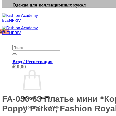
Одежда для коллекционных кукол
-5%
Искать:
Вход / Регистрация
₽
0,00
FA-050-63 Платье мини “К
Корзина пуста.
Poppy Parker, Fashion Royalt
Вернуться в магазин