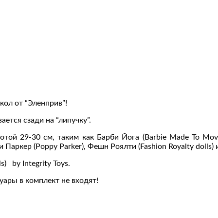
ол от “Эленприв”!
ется сзади на “липучку”.
й 29-30 см, таким как Барби Йога (Barbie Made To Move)
пи Паркер (Poppy Parker), Фешн Роялти (Fashion Royalty dolls) 
) by Integrity Toys.
суары в комплект не входят!