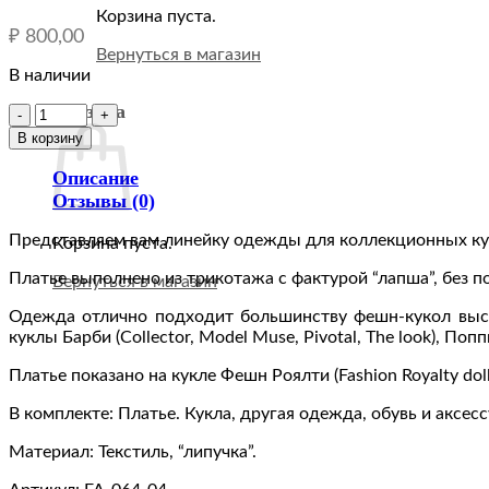
Корзина пуста.
₽
800,00
Вернуться в магазин
В наличии
Корзина
Количество
товара
В корзину
FA-
064-
Описание
04
Отзывы (0)
Платье-
футляр
Представляем вам линейку одежды для коллекционных кук
Корзина пуста.
изумрудно-
Платье выполнено из трикотажа с фактурой “лапша”, без по
зелёное
Вернуться в магазин
одежда
Одежда отлично подходит большинству фешн-кукол высото
для
куклы Барби (Collector, Model Muse, Pivotal, The look), Поп
кукол
Барби,
Платье показано на кукле Фешн Роялти (Fashion Royalty dolls
NuFace,
Poppy
В комплекте: Платье. Кукла, другая одежда, обувь и аксес
Parker,
Fashion
Материал: Текстиль, “липучка”.
Royalty
(FR2)