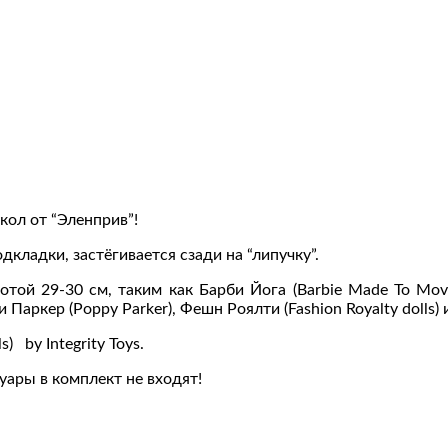
ол от “Эленприв”!
дкладки, застёгивается сзади на “липучку”.
й 29-30 см, таким как Барби Йога (Barbie Made To Move)
пи Паркер (Poppy Parker), Фешн Роялти (Fashion Royalty dolls) 
) by Integrity Toys.
суары в комплект не входят!