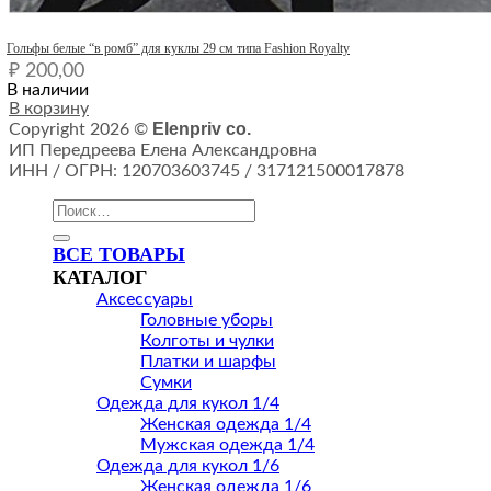
Quick View
Гольфы белые “в ромб” для куклы 29 см типа Fashion Royalty
₽
200,00
В наличии
В корзину
Elenpriv co.
Copyright 2026 ©
ИП Передреева Елена Александровна
ИНН / ОГРН: 120703603745 / 317121500017878
Искать:
ВСЕ ТОВАРЫ
КАТАЛОГ
Аксессуары
Головные уборы
Колготы и чулки
Платки и шарфы
Сумки
Одежда для кукол 1/4
Женская одежда 1/4
Мужская одежда 1/4
Одежда для кукол 1/6
Женская одежда 1/6