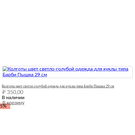
Quick View
Колготы цвет светло-голубой одежда для куклы типа Барби Пышка 29 см
₽
350,00
В наличии
В корзину
-5%