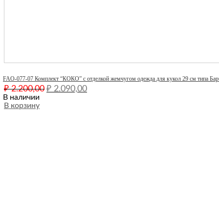
Quick View
FAO-077-07 Комплект “КОКО” с отделкой жемчугом одежда для кукол 29 см типа Бар
Первоначальная
Текущая
₽
2.200,00
₽
2.090,00
цена
цена:
В наличии
составляла
В корзину
₽ 2.090,00.
₽ 2.200,00.