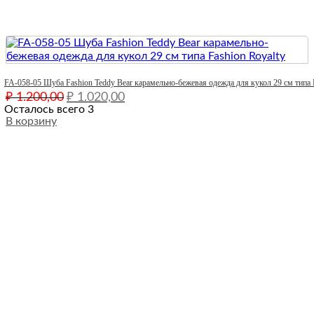
Quick View
FA-058-05 Шуба Fashion Teddy Bear карамельно-бежевая одежда для кукол 29 см типа 
Первоначальная
Текущая
₽
1.200,00
₽
1.020,00
цена
цена:
Осталось всего 3
составляла
В корзину
₽ 1.020,00.
₽ 1.200,00.