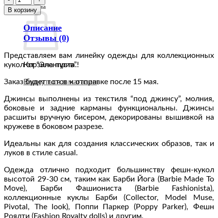
Корзина
товара
В корзину
ПРЕДЗАКАЗ
LE-
Описание
015-
Отзывы (0)
02
Джинсы
Представляем вам линейку одежды для коллекционных
синие
кукол от “Эленприв”!
Корзина пуста.
с
Заказ будет готов к отправке после 15 мая.
кружевом
Вернуться в магазин
и
Джинсы выполнены из текстиля “под джинсу”, молния,
вышивкой
боковые и задние карманы функциональны. Джинсы
одежда
расшиты вручную бисером, декорированы вышивкой на
для
кружеве в боковом разрезе.
кукол
Fashion
Идеальны как для создания классических образов, так и
Royalty
луков в стиле casual.
Одежда отлично подходит большинству фешн-кукол
высотой 29-30 см, таким как Барби Йога (Barbie Made To
Move), Барби Фашиониста (Barbie Fashionista),
коллекционные куклы Барби (Collector, Model Muse,
Pivotal, The look), Поппи Паркер (Poppy Parker), Фешн
Роялти (Fashion Royalty dolls) и другим.