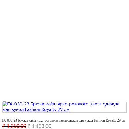
Quick View
FA-030-23 Брюки клёш ярко-розового цвета одежда для кукол Fashion Royalty 29 см
Первоначальная
Текущая
₽
1.250,00
₽
1.188,00