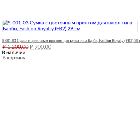
Quick View
S-001-03 Сумка с цветочным принтом для кукол типа Барби, Fashion Royalty (FR2) 29 
Первоначальная
Текущая
₽
1.200,00
₽
900,00
цена
цена:
В наличии
составляла
В корзину
₽ 900,00.
₽ 1.200,00.