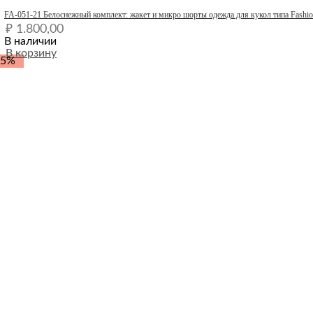
Quick View
FA-051-21 Белоснежный комплект: жакет и микро шорты одежда для кукол типа Fashio
₽
1.800,00
В наличии
В корзину
-5%