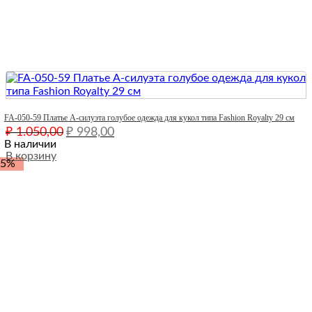
Quick View
FA-050-59 Платье А-силуэта голубое одежда для кукол типа Fashion Royalty 29 см
Первоначальная
Текущая
₽
1.050,00
₽
998,00
цена
цена:
В наличии
составляла
В корзину
₽ 998,00.
-5%
₽ 1.050,00.