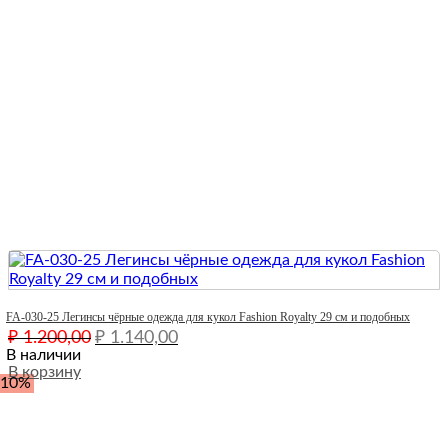
Quick View
FA-030-25 Легинсы чёрные одежда для кукол Fashion Royalty 29 см и подобных
Первоначальная
Текущая
₽
1.200,00
₽
1.140,00
цена
цена:
В наличии
составляла
В корзину
₽ 1.140,00.
-10%
₽ 1.200,00.