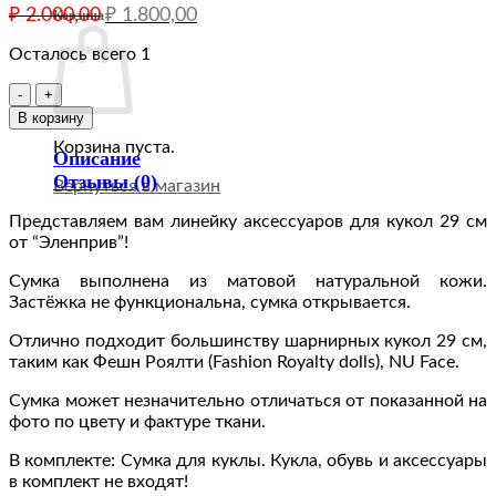
Первоначальная
Текущая
₽
2.000,00
₽
1.800,00
Корзина
цена
цена:
составляла
Осталось всего 1
₽ 1.800,00.
₽ 2.000,00.
Количество
товара
В корзину
Сумка
Корзина пуста.
кросс-
Описание
боди
Отзывы (0)
Вернуться в магазин
из
натуральной
Представляем вам линейку аксессуаров для кукол 29 см
кожи
от “Эленприв”!
аксессуар
Сумка выполнена из матовой натуральной кожи.
для
Застёжка не функциональна, сумка открывается.
кукол
Барби,
Отлично подходит большинству шарнирных кукол 29 см,
Fashion
таким как Фешн Роялти (Fashion Royalty dolls), NU Face.
Royalty
12"
Сумка может незначительно отличаться от показанной на
и
фото по цвету и фактуре ткани.
подобных
(29
В комплекте: Сумка для куклы. Кукла, обувь и аксессуары
см)
в комплект не входят!