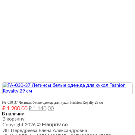
Quick View
FA-030-37 Легинсы белые одежда для кукол Fashion Royalty 29 см
Первоначальная
Текущая
₽
1.200,00
₽
1.140,00
цена
цена:
В наличии
составляла
В корзину
₽ 1.140,00.
Elenpriv co.
Copyright 2026 ©
₽ 1.200,00.
ИП Передреева Елена Александровна