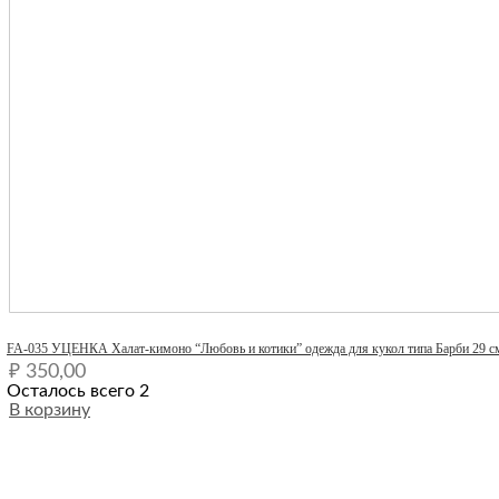
Quick View
FA-035 УЦЕНКА Халат-кимоно “Любовь и котики” одежда для кукол типа Барби 29 с
₽
350,00
Осталось всего 2
В корзину