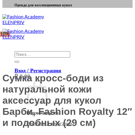
Одежда для коллекционных кукол
-10%
Искать:
Вход / Регистрация
Сумка кросс-боди из
₽
0,00
натуральной кожи
аксессуар для кукол
Барби, Fashion Royalty 12″
Корзина пуста.
и подобных (29 см)
Вернуться в магазин