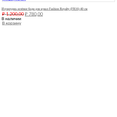
Quick View
Изумрудно-зелёное боди для кукол Fashion Royalty (FR16) 40 см
Первоначальная
Текущая
₽
1.200,00
₽
780,00
цена
цена:
В наличии
составляла
В корзину
₽ 780,00.
₽ 1.200,00.