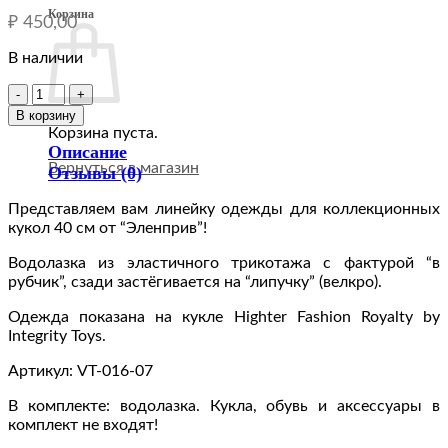
Корзина
₽
450,00
В наличии
Количество
товара
В корзину
VT-
Корзина пуста.
016-
Описание
07
Вернуться в магазин
Отзывы (0)
Водолазка
бежевая
Представляем вам линейку одежды для коллекционных
одежда
кукол 40 см от “Эленприв”!
для
Водолазка из эластичного трикотажа с фактурой “в
кукол
рубчик”, сзади застёгивается на “липучку” (велкро).
типа
Fashion
Одежда показана на кукле Highter Fashion Royalty by
Royalty
Integrity Toys.
40
см
Артикул: VT-016-07
16
дюймов
В комплекте: водолазка. Кукла, обувь и аксессуары в
комплект не входят!