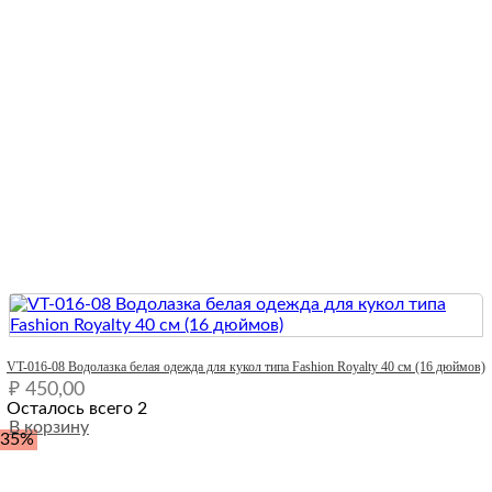
Quick View
VT-016-08 Водолазка белая одежда для кукол типа Fashion Royalty 40 см (16 дюймов)
₽
450,00
Осталось всего 2
В корзину
-35%