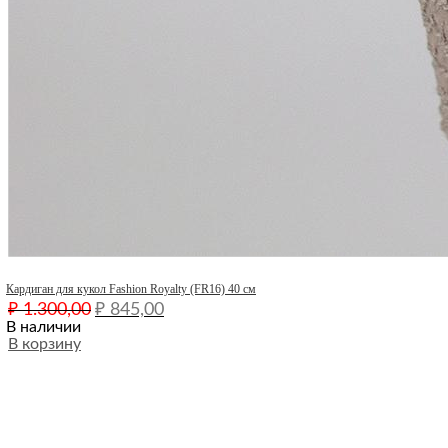
Quick View
Кардиган для кукол Fashion Royalty (FR16) 40 см
Первоначальная
Текущая
₽
1.300,00
₽
845,00
цена
цена:
В наличии
составляла
В корзину
₽ 845,00.
₽ 1.300,00.