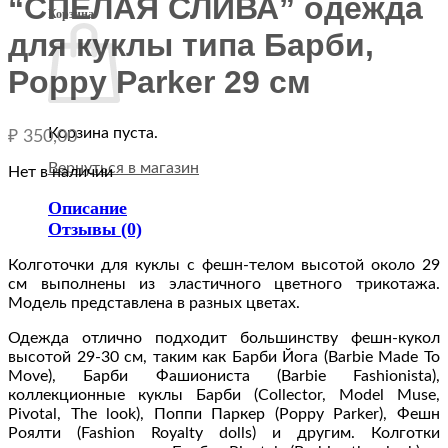
“СПЕЛАЯ СЛИВА” одежда
Корзина
для куклы типа Барби,
Poppy Parker 29 см
Корзина пуста.
₽
350,00
Вернуться в магазин
Нет в наличии
Описание
Отзывы (0)
Колготочки для куклы с фешн-телом высотой около 29
см выполнены из эластичного цветного трикотажа.
Модель представлена в разных цветах.
Одежда отлично подходит большинству фешн-кукол
высотой 29-30 см, таким как Барби Йога (Barbie Made To
Move), Барби Фашиониста (Barbie Fashionista),
коллекционные куклы Барби (Collector, Model Muse,
Pivotal, The look), Поппи Паркер (Poppy Parker), Фешн
Роялти (Fashion Royalty dolls) и другим. Колготки