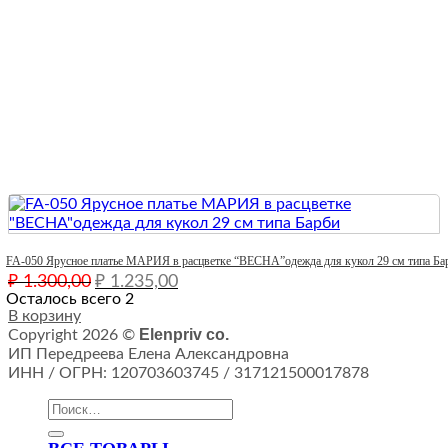
Quick View
FA-050 Ярусное платье МАРИЯ в расцветке “ВЕСНА”одежда для кукол 29 см типа Ба
Первоначальная
Текущая
₽
1.300,00
₽
1.235,00
цена
цена:
Осталось всего 2
составляла
В корзину
₽ 1.235,00.
Elenpriv co.
Copyright 2026 ©
₽ 1.300,00.
ИП Передреева Елена Александровна
ИНН / ОГРН: 120703603745 / 317121500017878
Искать: