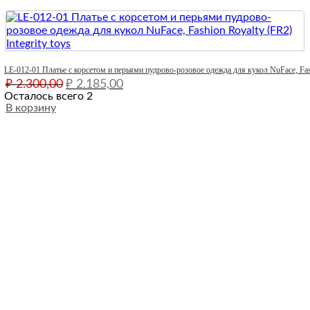
Quick View
LE-012-01 Платье с корсетом и перьями пудрово-розовое одежда для кукол NuFace, Fashi
Первоначальная
Текущая
₽
2.300,00
₽
2.185,00
цена
цена:
Осталось всего 2
составляла
В корзину
₽ 2.185,00.
₽ 2.300,00.