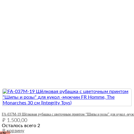
Quick View
FA-037М-19 Шёлковая рубашка с цветочным принтом “Шипы и розы” для кукол -мужчи
₽
1.500,00
Осталось всего 2
В корзину
-5%