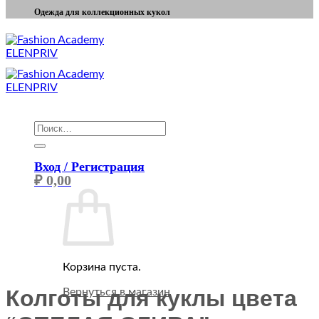
Одежда для коллекционных кукол
Искать:
Вход / Регистрация
₽
0,00
Корзина пуста.
Колготы для куклы цвета
Вернуться в магазин