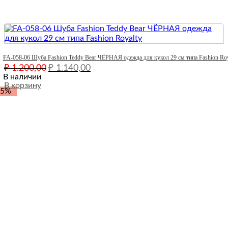
Quick View
FA-058-06 Шуба Fashion Teddy Bear ЧЁРНАЯ одежда для кукол 29 см типа Fashion Roy
Первоначальная
Текущая
₽
1.200,00
₽
1.140,00
цена
цена:
В наличии
составляла
В корзину
₽ 1.140,00.
-5%
₽ 1.200,00.